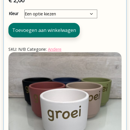
€
2,00
Kleur
Bloempotje
Toevoegen aan winkelwagen
aantal
SKU:
N/B
Categorie:
Andere