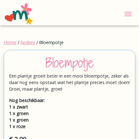
Me
Home
/
Andere
/ Bloempotje
Bloempotje
Een plantje groeit beter in een mooi bloempotje, zeker als
daar nog eens opstaat wat het plantje precies moet doen!
Groei, maar plantje, groei!
Nog beschikbaar:
1 x zwart
1 x groen
1 x groen
1 x roze