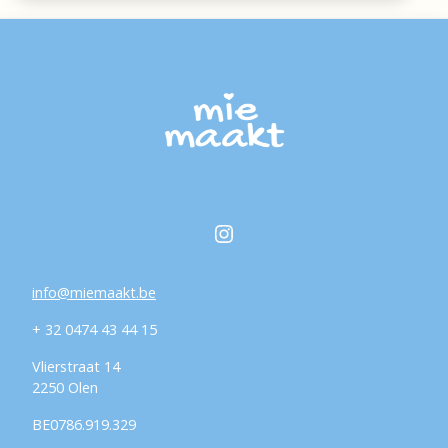
gekozen
worden
op
de
productpagina
Instagram
info@miemaakt.be
+ 32 0474 43 44 15
Vlierstraat 14
2250 Olen
BE0786.919.329