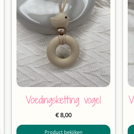
Voedingsketting vogel
V
€
8,00
Product bekijken