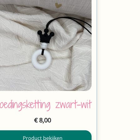
oedingsketting zwart-wit
€
8,00
Product bekijken