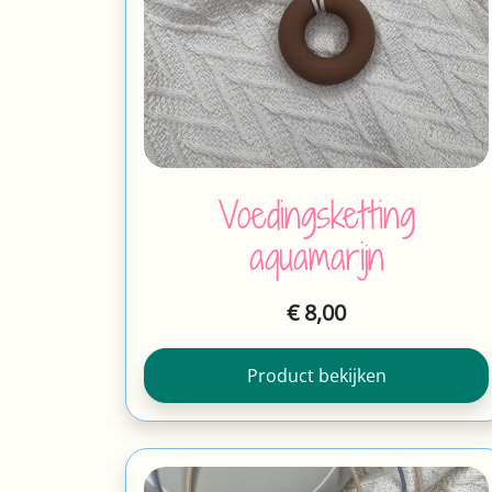
Voedingsketting
aquamarijn
€
8,00
Product bekijken