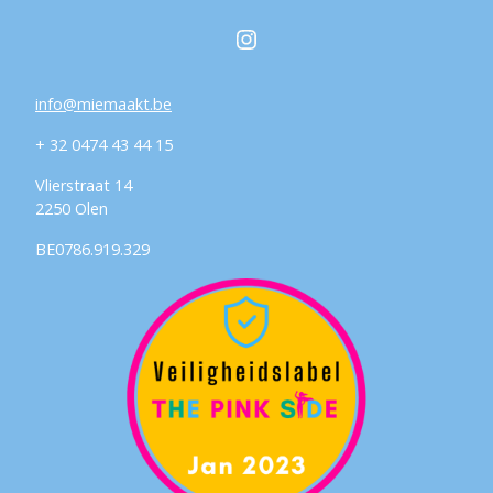
Instagram
info@miemaakt.be
+ 32 0474 43 44 15
Vlierstraat 14
2250 Olen
BE0786.919.329