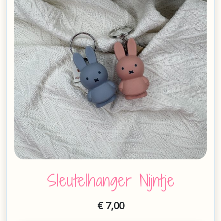
Sleutelhanger Nijntje
Dit
product
heeft
€
7,00
meerdere
variaties.